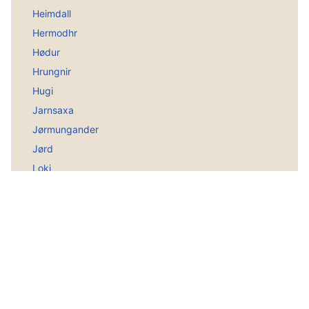
Heimdall
Hermodhr
Hødur
Hrungnir
Hugi
Jarnsaxa
Jørmungander
Jørd
Loki
Lokis Wette
Magni und Modi
Mjølnir
Nana
Nerthus
Njørd
Nordgötter