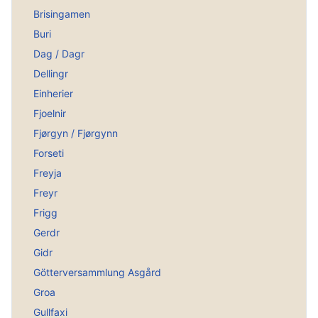
Brisingamen
Buri
Dag / Dagr
Dellingr
Einherier
Fjoelnir
Fjørgyn / Fjørgynn
Forseti
Freyja
Freyr
Frigg
Gerdr
Gidr
Götterversammlung Asgård
Groa
Gullfaxi