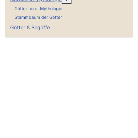
Götter nord. Mythologie
Stammbaum der Götter
Götter & Begriffe
Rezepte
Norwegische Rezepte
Norwegische Lebensmittel
Meist gelesen Top 10
Seekarten im Internet
Mindestmaße Norwegen Seefisch
Farsund / Kommune Farsund