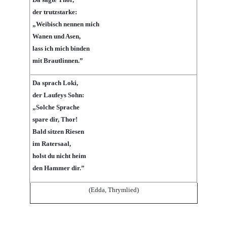
der trutzstarke:
„Weibisch nennen mich
Wanen und Asen,
lass ich mich binden
mit Brautlinnen.”
Da sprach Loki,
der Laufeys Sohn:
„Solche Sprache
spare dir, Thor!
Bald sitzen Riesen
im Ratersaal,
holst du nicht heim
den Hammer dir.”
(Edda, Thrymlied)