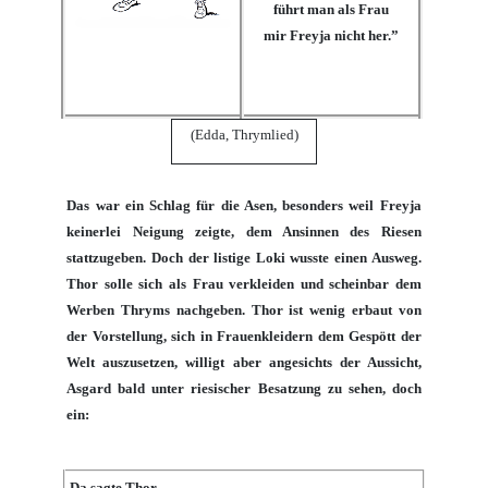
führt man als Frau
mir Freyja nicht her.”
(Edda, Thrymlied)
Das war ein Schlag für die
Asen
, besonders weil
Freyja
keinerlei Neigung zeigte, dem Ansinnen des Riesen
stattzugeben. Doch der listige
Loki
wusste einen Ausweg.
Thor
solle sich als Frau verkleiden und scheinbar dem
Werben
Thryms
nachgeben.
Thor
ist wenig erbaut von
der Vorstellung, sich in Frauenkleidern dem Gespött der
Welt auszusetzen, willigt aber angesichts der Aussicht,
Asgard
bald unter riesischer Besatzung zu sehen, doch
ein:
Da sagte Thor,