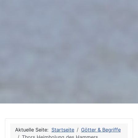
Aktuelle Seite:
Startseite
Götter & Begriffe
Thors Heimholung des Hammers