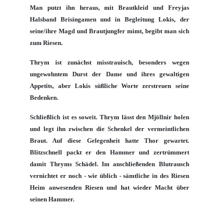
Man putzt ihn heraus, mit Brautkleid und
Freyjas
Halsband
Brisingamen
und in Begleitung
Lokis
, der
seine/ihre Magd und Brautjungfer mimt, begibt man sich
zum Riesen.
Thrym
ist zunächst misstrauisch, besonders wegen
ungewohntem Durst der Dame und ihres gewaltigen
Appetits, aber
Lokis
süßliche Worte zerstreuen seine
Bedenken.
Schließlich ist es soweit.
Thrym
lässt den
Mjöllnir
holen
und legt ihn zwischen die Schenkel der vermeintlichen
Braut. Auf diese Gelegenheit hatte
Thor
gewartet.
Blitzschnell packt er den Hammer und zertrümmert
damit
Thryms
Schädel. Im anschließenden Blutrausch
vernichtet er noch - wie üblich - sämtliche in des Riesen
Heim anwesenden Riesen und hat wieder Macht über
seinen Hammer.