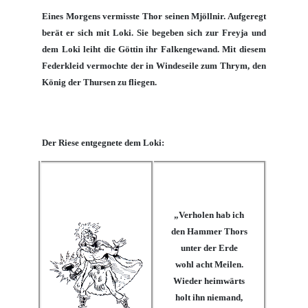
Eines Morgens vermisste Thor seinen Mjöllnir. Aufgeregt
berät er sich mit
Loki
. Sie begeben sich zur
Freyja
und
dem
Loki
leiht die Göttin ihr Falkengewand. Mit diesem
Federkleid vermochte der in Windeseile zum
Thrym
, den
König der
Thursen
zu fliegen.
Der Riese entgegnete dem
Loki
:
„Verholen hab ich
den Hammer Thors
unter der Erde
wohl acht Meilen.
Wieder heimwärts
holt ihn niemand,