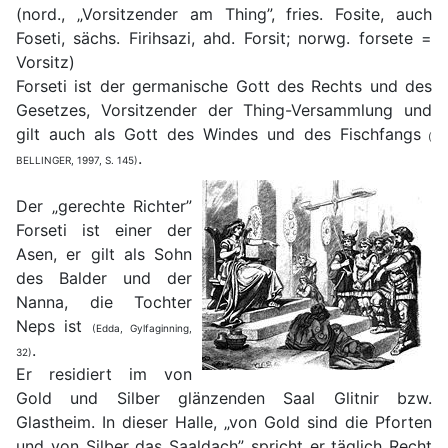
(nord., „Vorsitzender am Thing”, fries. Fosite, auch
Foseti, sächs. Firihsazi, ahd. Forsit; norwg. forsete =
Vorsitz)
Forseti ist der germanische Gott des Rechts und des
Gesetzes, Vorsitzender der Thing-Versammlung und
gilt auch als Gott des Windes und des Fischfangs
(
.
BELLINGER, 1997, S. 145)
Der „gerechte Richter”
Forseti ist einer der
Asen, er gilt als Sohn
des Balder und der
Nanna, die Tochter
Neps ist
(Edda, Gylfaginning,
.
32)
Er residiert im von
Gold und Silber glänzenden Saal Glitnir bzw.
Glastheim. In dieser Halle, „von Gold sind die Pforten
und von Silber das Saaldach” spricht er täglich Recht