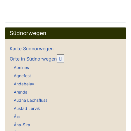
Südnorwegen
Karte Südnorwegen
Weitere Informationen: Orte i
Orte in Südnorwegen
Abelnes
Agnefest
Andabeløy
Arendal
Audna Lachsfluss
Austad Lervik
Ålø
Åna-Sira