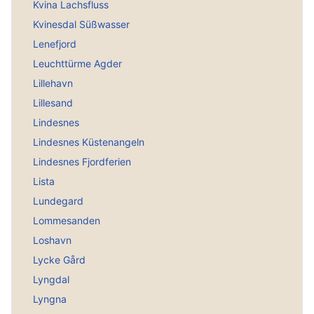
Kvina Lachsfluss
Kvinesdal Süßwasser
Lenefjord
Leuchttürme Agder
Lillehavn
Lillesand
Lindesnes
Lindesnes Küstenangeln
Lindesnes Fjordferien
Lista
Lundegard
Lommesanden
Loshavn
Lycke Gård
Lyngdal
Lyngna