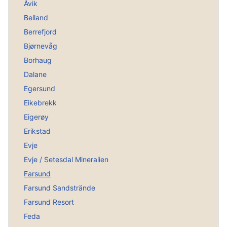
Åvik
Belland
Berrefjord
Bjørnevåg
Borhaug
Dalane
Egersund
Eikebrekk
Eigerøy
Erikstad
Evje
Evje / Setesdal Mineralien
Farsund
Farsund Sandstrände
Farsund Resort
Feda