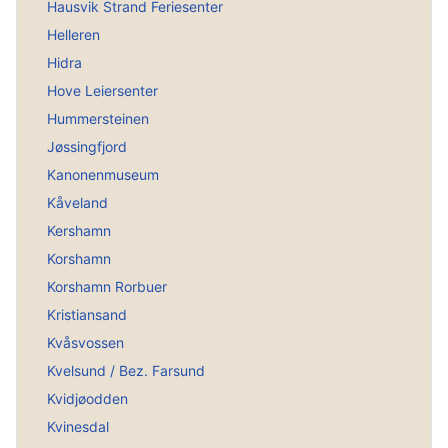
Hausvik Strand Feriesenter
Helleren
Hidra
Hove Leiersenter
Hummersteinen
Jøssingfjord
Kanonenmuseum
Kåveland
Kershamn
Korshamn
Korshamn Rorbuer
Kristiansand
Kvåsvossen
Kvelsund / Bez. Farsund
Kvidjøodden
Kvinesdal