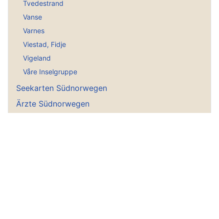
Tvedestrand
Vanse
Varnes
Viestad, Fidje
Vigeland
Våre Inselgruppe
Seekarten Südnorwegen
Ärzte Südnorwegen
Tierärzte Südnorwegen
Gästehäfen Südnorwegen
Norwegen Informationen
Tourenvorschläge
Norwegen ABC
Norwegensuche
Meine Reiseberichte