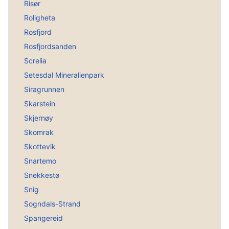
Risør
Roligheta
Rosfjord
Rosfjordsanden
Screlia
Setesdal Mineralienpark
Siragrunnen
Skarstein
Skjernøy
Skomrak
Skottevik
Snartemo
Snekkestø
Snig
Sogndals-Strand
Spangereid