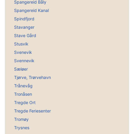
Spangereid Båly
Spangereid Kanal
Spindfjord
Stavanger
Stave Gård
Stusvik
Svenevik
Svennevik
Sæløer
Tjørve, Trørvehavn
Trånevåg
Tronåsen
Tregde Ort
Tregde Feriesenter
Tromøy
Trysnes