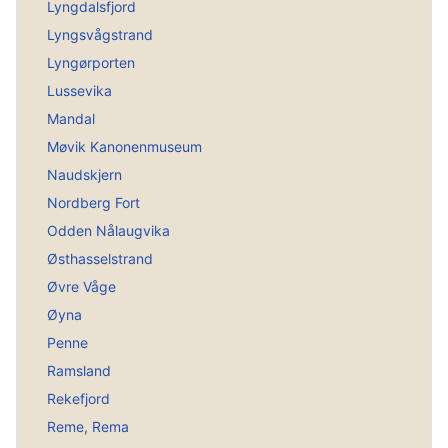
Lyngdalsfjord
Lyngsvågstrand
Lyngørporten
Lussevika
Mandal
Møvik Kanonenmuseum
Naudskjern
Nordberg Fort
Odden Nålaugvika
Østhasselstrand
Øvre Våge
Øyna
Penne
Ramsland
Rekefjord
Reme, Rema