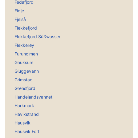
Fedafjord
Fidje
Fjelså
Flekkefjord
Flekkefjord Süßwasser
Flekkerøy
Furuholmen
Gauksum
Gluggevann
Grimstad
Grønsfjord
Handelandsvannet
Harkmark
Havikstrand
Hausvik
Hausvik Fort