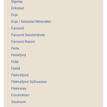
Eigerøy
Erikstad
Evje
Evje / Setesdal Mineralien
Farsund
Farsund Sandstrände
Farsund Resort
Feda
Fedafjord
Fidje
Fjelså
Flekkefjord
Flekkefjord Süßwasser
Flekkerøy
Furuholmen
Gauksum