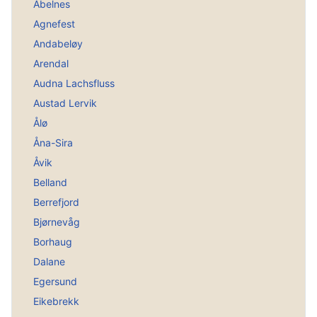
Abelnes
Agnefest
Andabeløy
Arendal
Audna Lachsfluss
Austad Lervik
Ålø
Åna-Sira
Åvik
Belland
Berrefjord
Bjørnevåg
Borhaug
Dalane
Egersund
Eikebrekk