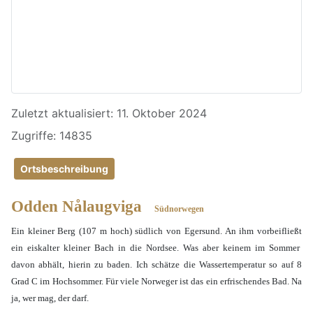
Details
Zuletzt aktualisiert: 11. Oktober 2024
Zugriffe: 14835
Ortsbeschreibung
Odden Nålaugviga
Südnorwegen
Ein kleine
r
Berg
(107 m hoch)
s
ü
dlich von Egersund.
An ihm vorbeifließt
ein eiskalter kleiner Bach in die Nordsee. Was aber keinem im Sommer
davon abhält, hierin zu baden. Ich schätze die Wassertemperatur so auf 8
Grad C im Hochsommer. Für viele Norweger ist das ein erfrischendes Bad. Na
ja, wer mag, der darf.