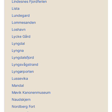
Lindesnes Fjordferien
Lista
Lundegard
Lommesanden
Loshavn
Lycke Gård
Lyngdal
Lyngna
Lyngdalsfjord
Lyngsvågstrand
Lyngørporten
Lussevika
Mandal
Møvik Kanonenmuseum
Naudskjern
Nordberg Fort