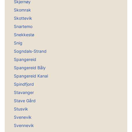
Skjernøy
Skomrak
Skottevik
Snartemo
Snekkestø
Snig
Sogndals-Strand
Spangereid
Spangereid Båly
Spangereid Kanal
Spindfjord
Stavanger
Stave Gård
Stusvik
Svenevik
Svennevik