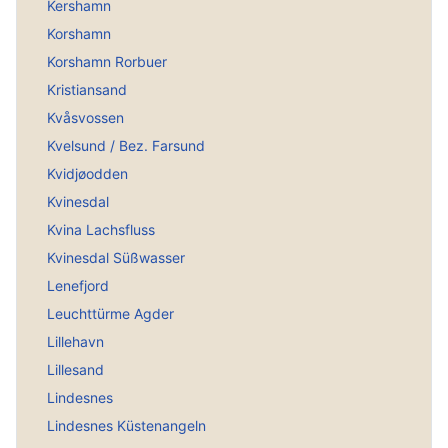
Kershamn
Korshamn
Korshamn Rorbuer
Kristiansand
Kvåsvossen
Kvelsund / Bez. Farsund
Kvidjøodden
Kvinesdal
Kvina Lachsfluss
Kvinesdal Süßwasser
Lenefjord
Leuchttürme Agder
Lillehavn
Lillesand
Lindesnes
Lindesnes Küstenangeln