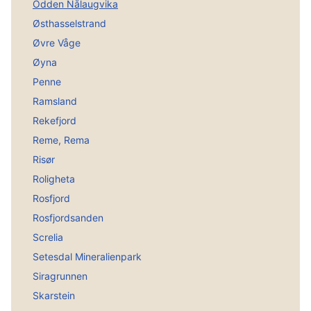
Odden Nålaugvika
Østhasselstrand
Øvre Våge
Øyna
Penne
Ramsland
Rekefjord
Reme, Rema
Risør
Roligheta
Rosfjord
Rosfjordsanden
Screlia
Setesdal Mineralienpark
Siragrunnen
Skarstein