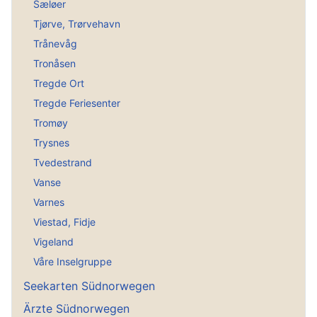
Sæløer
Tjørve, Trørvehavn
Trånevåg
Tronåsen
Tregde Ort
Tregde Feriesenter
Tromøy
Trysnes
Tvedestrand
Vanse
Varnes
Viestad, Fidje
Vigeland
Våre Inselgruppe
Seekarten Südnorwegen
Ärzte Südnorwegen