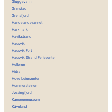
Gluggevann
Grimstad
Grønsfjord
Handelandsvannet
Harkmark
Havikstrand
Hausvik
Hausvik Fort
Hausvik Strand Feriesenter
Helleren
Hidra
Hove Leiersenter
Hummersteinen
Jøssingfjord
Kanonenmuseum
Kåveland