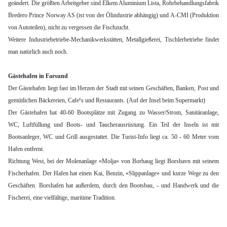
geändert. Die größten Arbeitgeber sind Elkem Aluminium Lista, Rohrbehandlungsfabrik
Bredero Prince Norway AS (ist von der Ölindustrie abhängig) und A-CMI (Produktion
von Autoteilen), nicht zu vergessen die Fischzucht.
Weitere Industriebetriebe-Mechanikwerkstätten, Metallgießerei, Tischlerbetriebe findet
man natürlich auch noch.
Gästehafen in Farsund
Der Gästehafen liegt fast im Herzen der Stadt mit seinen Geschäften, Banken, Post und
gemütlichen Bäckereien, Cafe¹s und Restaurants. (Auf der Insel beim Supermarkt)
Der Gästehafen hat 40-60 Bootsplätze mit Zugang zu Wasser/Strom, Sanitäranlage,
WC, Luftfüllung und Boots- und Taucherausrüstung. Ein Teil der Inseln ist mit
Bootsanleger, WC und Grill ausgestattet. Die Turist-Info liegt ca. 50 - 60 Meter vom
Hafen entfernt.
Richtung West, bei der Molenanlage «Molja» von Borhaug liegt Borshavn mit seinem
Fischerhafen. Der Hafen hat einen Kai, Benzin, «Slippanlage» und kurze Wege zu den
Geschäften. Borshafen hat außerdem, durch den Bootsbau, - und Handwerk und die
Fischerei, eine vielfältige, maritime Tradition.