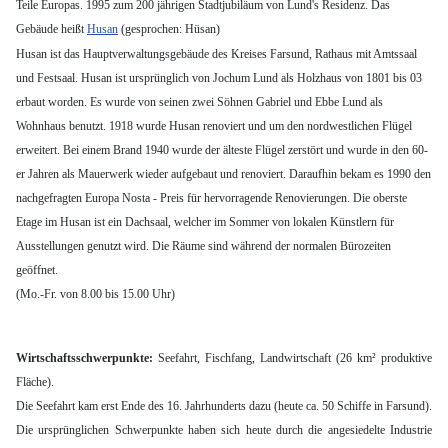
Teile Europas. 1995 zum 200 jährigen Stadtjubiläum von Lund's Residenz. Das
Gebäude heißt
Husan
(gesprochen: Hüsan)
Husan ist das Hauptverwaltungsgebäude des Kreises Farsund, Rathaus mit Amtssaal
und Festsaal. Husan ist ursprünglich von Jochum Lund als Holzhaus von 1801 bis 03
erbaut worden. Es wurde von seinen zwei Söhnen Gabriel und Ebbe Lund als
Wohnhaus benutzt. 1918 wurde Husan renoviert und um den nordwestlichen Flügel
erweitert. Bei einem Brand 1940 wurde der älteste Flügel zerstört und wurde in den 60-
er Jahren als Mauerwerk wieder aufgebaut und renoviert. Daraufhin bekam es 1990 den
nachgefragten Europa Nosta - Preis für hervorragende Renovierungen. Die oberste
Etage im Husan ist ein Dachsaal, welcher im Sommer von lokalen Künstlern für
Ausstellungen genutzt wird. Die Räume sind während der normalen Bürozeiten
geöffnet.
(Mo.-Fr. von 8.00 bis 15.00 Uhr)
Wirtschaftsschwerpunkte:
Seefahrt, Fischfang, Landwirtschaft (26 km² produktive
Fläche).
Die Seefahrt kam erst Ende des 16. Jahrhunderts dazu (heute ca. 50 Schiffe in Farsund).
Die ursprünglichen Schwerpunkte haben sich heute durch die angesiedelte Industrie