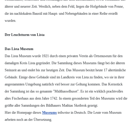
älterer und neuerer Zeit. Westlich, neben dem Feld, liegen die Hofgebäude von Penne,
die im nachlokalem Baustil mit Haupt- und Nebengebäuden in einer Reihe erstellt
wurden.
Der Leuchtturm von Lista
Das Lista Museum
Das Lista Museum wurde 1921 durch einen privaten Verein als Ortsmuseum für den
damaligen Kreis Lista gegründet. Die Sammlung dieses Museums fängt bei der älteren
Steinzeit an und endet bis zur heutigen Zeit. Das Museum besitzt heute 17 altertümliche
Gebäude. Einige diese Gebäude sind im Landkreis von Lista zu finden, wo sie in ihrer
angestammten Umgebung natürlich viel besser zur Geltung kommen. Das Kernstück
der Sammlung ist das so genannte "Midthasselhuset". Es ist ein wirklich prachtvolles
altes Fischerhaus aus dem Jahre 1742. In einem gesonderten Teil des Museums wird die
größte aller Sammlungen des Bildhauers Mathias Skeibrok gezeigt.
Hier die Homepage dieses
Museums
teilweise in Deutsch. Die Leute vom Museum
arbeiten noch an der Übersetzung.