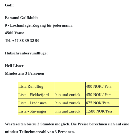
Golf:
Farsund Golfklubb
9 - Lochanlage. Zugang für jedermann.
4560 Vanse
Tel. +47 38 39 32 90
Hubschrauberrundflüge:
Heli Lister
Mindestens 3 Personen
Lista Rundflug
400 NOK / Pers.
Lista - Flekkefjord
hin und zurück
450 NOK / Pers.
Lista - Lindesnes
hin und zurück
675 NOK/Pers.
Lista - Stavanger
hin und zurück
1.580 NOK/Pers.
Wartezeiten bis zu 2 Stunden möglich. Die Preise berechnen sich auf eine
mindest Teilnehmerzahl von 3 Personen.