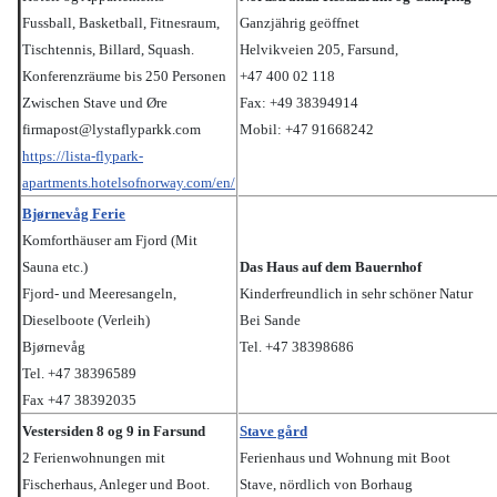
Fussball, Basketball, Fitnesraum,
Ganzjährig geöffnet
Tischtennis, Billard, Squash.
Helvikveien 205, Farsund,
Konferenzräume bis 250 Personen
+47 400 02 118
Zwischen Stave und
Øre
Fax: +49 38394914
firmapost@lystaflyparkk.com
Mobil: +47 91668242
https://lista-flypark-
apartments.hotelsofnorway.com/en/
Bjørnevåg Ferie
Komforthäuser am Fjord (Mit
Sauna etc.)
Das Haus auf dem Bauernhof
Fjord- und Meeresangeln,
Kinderfreundlich in sehr schöner Natur
Dieselboote (Verleih)
Bei Sande
Bjørnevåg
Tel. +47 38398686
Tel. +47 38396589
Fax +47 38392035
Vestersiden 8 og 9 in Farsund
Stave gård
2 Ferienwohnungen mit
Ferienhaus und Wohnung mit Boot
Fischerhaus, Anleger und Boot.
Stave, nördlich von Borhaug