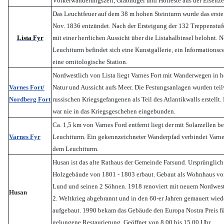
Völkerwanderungszeit, Grabhügel und Hofreste aus der Eisenzei
Das Leuchtfeuer auf dem 38 m hohen Steinturm wurde das erst
Nov. 1836 entzündet. Nach der Ersteigung der 132 Treppenstu
Lista Fyr
mit einer herrlichen Aussicht über die Listahalbinsel belohnt.
Leuchtturm befindet sich eine Kunstgallerie, ein Informationsc
eine ornitologische Station.
Nordwestlich von Lista liegt Varnes Fort mit Wanderwegen in he
Varnes Fort/
Natur und Aussicht aufs Meer. Die Festungsanlagen wurden tei
Nordberg Fort
russischen Kriegsgefangenen als Teil des Atlantikwalls erstellt.
war nie in das Kriegsgeschehen eingebunden.
Ca. 1,5 km von Varnes Ford entfernt liegt der mit Solarzellen b
Varnes Fyr
Leuchtturm. Ein gekennzeichneter Wanderpfad verbindet Varne
dem Leuchtturm.
Husan ist das alte Rathaus der Gemeinde Farsund. Ursprünglich
Holzgebäude von 1801 - 1803 erbaut. Gebaut als Wohnhaus v
Lund und seinen 2 Söhnen. 1918 renoviert mit neuem Nordwest
Husan
2. Weltkrieg abgebrannt und in den 60-er Jahren gemauert wied
aufgebaut. 1990 bekam das Gebäude den Europa Nostra Preis f
gelungene Restaurierung. Geöffnet von 8.00 bis 15.00 Uhr.