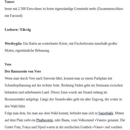
Vanse:
heute mit 2.500 Einwohner ist keine eigenständige Gemeinde mehr (Zusammenschluss
mit Farsund)
Loshavn / Eikvåg
Westbygda:
Ein Hafen an wetterharter Küste, mit Fischerbooten innerhalb großer
Molen, eigentümliche Bebauung.
Vere
Der Bautastein von Vere
Wenn man durch Vere nach Stavestø fährt, kommt man zu einem Parkplatz mit
Schutzbepflanzung auf der rechten Seite. Richtung Süden geht ein Steinzaun zwischen
bebautem und unbebautem Land. Dieser Zaun wurde am Strand entlang im
Bronzezeitalter aufgelegt. Längs des Strandwalles geht ein alter Zugweg, der weiter in
den Wald führt.
Folgt man dem, bis man aus dem Wald kommt, befindet man sich in
Sausebakk
. Mitten
auf dem Platz steht ein
Phallusstein
, oder Bauta, vom Volksmund «Vanen» genannt. Die
Götter Frøy, Frøya und Njord waren in der nordischen Gottheit «Vaner» und wachten