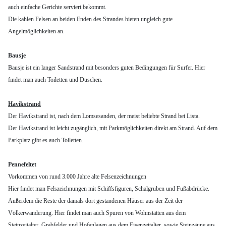
auch einfache Gerichte serviert bekommt.
Die kahlen Felsen an beiden Enden des Strandes bieten ungleich gute
Angelmöglichkeiten an.
Bausje
Bausje ist ein langer Sandstrand mit besonders guten Bedingungen für Surfer. Hier
findet man auch Toiletten und Duschen.
Havikstrand
Der Havikstrand ist, nach dem Lomsesanden, der meist beliebte Strand bei Lista.
Der Havikstrand ist leicht zugänglich, mit Parkmöglichkeiten direkt am Strand. Auf dem
Parkplatz gibt es auch Toiletten.
Pennefeltet
Vorkommen von rund 3.000 Jahre alte Felsenzeichnungen
Hier findet man Felszeichnungen mit Schiffsfiguren, Schalgruben und Fußabdrücke.
Außerdem die Reste der damals dort gestandenen Häuser aus der Zeit der
Völkerwanderung. Hier findet man auch Spuren von Wohnstätten aus dem
Steinzeitalter, Grabfelder und Hofanlagen aus dem Eisenzeitalter, sowie Steinzäune aus