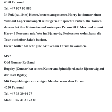
4550 Farsund
Tel. +47 907 90 886
34 Fuß (ca. 10 m) Kutter, bestens ausgestattet. Harry hat immer einen
Witz auf Lager und angelt selbst gern. Er spricht Deutsch. Die Touren
dauern bei ihm 6 Stunden und kosten pro Person 50 €. Maximal nimmt
Harry 8 Personen mit. Wer im
Bjørnevåg Feriesenter
wohnt kann die
Tour auch über Jakob buchen.
Dieser Kutter hat sehr gute Kritiken im Forum bekommen.
MS.?
Odd Gunnar
Rødland
Bugdøy (
Gunnar hat seinen Kutter am Spindsfjord, nahe Bj
ørnevåg auf
der Insel Bgdøy)
Mit Empfehlungen von einigen Membern aus dem Forum.
4550 Farsund
Tel.
+
47 38 39 64 77
Mobil: +47 41 31 73 89