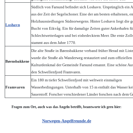
Südlich von Farsund befindet sich Loshavn. Ursprünglich ein 
aus der Zeit der Segelschoner. Eine der am besten erhaltenen, 
Holzhaussiedlungen Südnorwegens. Hinter Loshavn liegt die g
Loshavn
Bucht von Eikvåg
. Ein für damalige Zeiten guter Ankerhafen fü
Schlechtwetterlagen und bei eisbedecktem Meer. Die erste Zoll
stammt aus dem Jahre 1770.
Die alte Straße in
Bøensbakkene verband früher Herad mit Liste
wurde die Straße als Wanderweg restauriert und zum offiziellen
Bøensbakkene
Kulturdenkmal der Gemeinde Farsund ernannt. Eine schöne Aus
den Schwellenfjord Framvaren.
Ein 180 m tiefer Schwellenfjord mit weltweit einmaligen
Framvaren
Wasserbedingungen. Unterhalb von 15 m enthält das Wasser ke
Sauerstoff. Forscher verschiedener Länder forschen nach dem G
Fragen zum Ort, auch was das Angeln betrifft, beantworte ich gern hier:
Norwegen-Angelfreunde.de