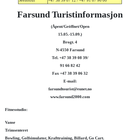
Seenotruf
+47 38 39 07 12 / +47 91 67 96 00
Farsund Turistinformasjon
(Åpent/Geöffnet/Open
15.05.-15.09.)
Brogt. 4
N-4550 Farsund
Tel. +47 38 39 08 39/
91 66 82 42
Fax +47 38 39 06 32
E-mail:
farsundtourist@eunet.no
www.farsund2000.com
Fitnesstudio:
Vanse
Trimsenteret
Bowling, Golfsimulator, Krafttraining, Billard, Go Cart.