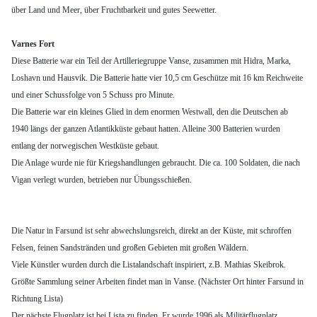
über Land und Meer, über Fruchtbarkeit und gutes Seewetter.
Varnes Fort
Diese Batterie war ein Teil der Artilleriegruppe Vanse, zusammen mit Hidra, Marka,
Loshavn und Hausvik. Die Batterie hatte vier 10,5 cm Geschütze mit 16 km Reichweite
und einer Schussfolge von 5 Schuss pro Minute.
Die Batterie war ein kleines Glied in dem enormen Westwall, den die Deutschen ab
1940 längs der ganzen Atlantikküste gebaut hatten. Alleine 300 Batterien wurden
entlang der norwegischen Westküste gebaut.
Die Anlage wurde nie für Kriegshandlungen gebraucht. Die ca. 100 Soldaten, die nach
Vigan verlegt wurden, betrieben nur Übungsschießen.
Die Natur in Farsund ist sehr abwechslungsreich, direkt an der Küste, mit schroffen
Felsen, feinen Sandstränden und großen Gebieten mit großen Wäldern.
Viele Künstler wurden durch die Listalandschaft inspiriert, z.B. Mathias Skeibrok.
Größte Sammlung seiner Arbeiten findet man in Vanse. (Nächster Ort hinter Farsund in
Richtung Lista)
Der nächste Flugplatz ist bei Lista zu finden. Er wurde 1996 als Militärflugplatz