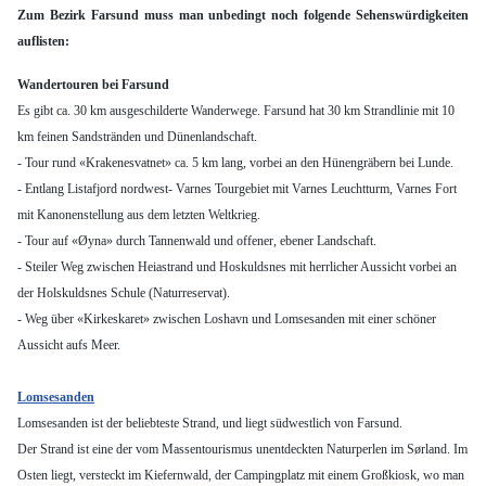
Zum Bezirk Farsund muss man unbedingt noch folgende Sehenswürdigkeiten
auflisten:
Wandertouren bei Farsund
Es gibt ca. 30 km ausgeschilderte Wanderwege. Farsund hat 30 km Strandlinie mit 10
km feinen Sandstränden und Dünenlandschaft.
- Tour rund «Krakenesvatnet» ca. 5 km lang, vorbei an den Hünengräbern bei Lunde.
- Entlang Listafjord nordwest- Varnes Tourgebiet mit Varnes Leuchtturm, Varnes Fort
mit Kanonenstellung aus dem letzten Weltkrieg.
- Tour auf «Øyna» durch Tannenwald und offener, ebener Landschaft.
- Steiler Weg zwischen Heiastrand und Hoskuldsnes mit herrlicher Aussicht vorbei an
der Holskuldsnes Schule (Naturreservat).
- Weg über «Kirkeskaret» zwischen Loshavn und Lomsesanden mit einer schöner
Aussicht aufs Meer.
Lomsesanden
Lomsesanden ist der beliebteste Strand, und liegt südwestlich von Farsund.
Der Strand ist eine der vom Massentourismus unentdeckten Naturperlen im Sørland. Im
Osten liegt, versteckt im Kiefernwald, der Campingplatz mit einem Großkiosk, wo man