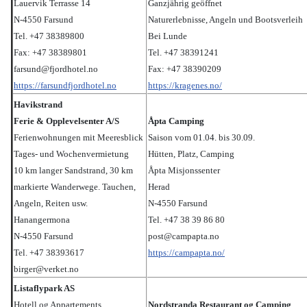
Lauervik Terrasse 14
Ganzjährig geöffnet
N-4550 Farsund
Naturerlebnisse, Angeln und Bootsverleih
Tel. +47 38389800
Bei Lunde
Fax: +47 38389801
Tel. +47 38391241
farsund@fjordhotel.no
Fax: +47 38390209
https://farsundfjordhotel.no
https://kragenes.no/
Havikstrand
Ferie & Opplevelsenter A/S
Åpta Camping
Ferienwohnungen mit Meeresblick
Saison vom 01.04. bis 30.09.
Tages- und Wochenvermietung
Hütten, Platz, Camping
10 km langer Sandstrand, 30 km
Åpta Misjonssenter
markierte Wanderwege. Tauchen,
Herad
Angeln, Reiten usw.
N-4550 Farsund
Hanangermona
Tel. +47 38 39 86 80
N-4550 Farsund
post@campapta.no
Tel. +47 38393617
https://campapta.no/
birger@verket.no
Listaflypark AS
Hotell og Appartements
Nordstranda Restaurant og Camping