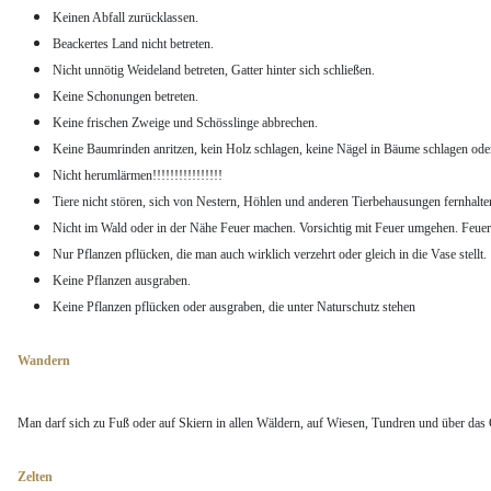
Keinen Abfall zurücklassen.
Beackertes Land nicht betreten.
Nicht unnötig Weideland betreten, Gatter hinter sich schließen.
Keine Schonungen betreten.
Keine frischen Zweige und Schösslinge abbrechen.
Keine Baumrinden anritzen, kein Holz schlagen, keine Nägel in Bäume schlagen ode
Nicht herumlärmen!!!!!!!!!!!!!!!!
Tiere nicht stören, sich von Nestern, Höhlen und anderen Tierbehausungen fernhalte
Nicht im Wald oder in der Nähe Feuer machen. Vorsichtig mit Feuer umgehen. Feuerst
Nur Pflanzen pflücken, die man auch wirklich verzehrt oder gleich in die Vase stellt.
Keine Pflanzen ausgraben.
Keine Pflanzen pflücken oder ausgraben, die unter Naturschutz stehen
Wandern
Man darf sich zu Fuß oder auf Skiern in allen Wäldern, auf Wiesen, Tundren und über das 
Zelten