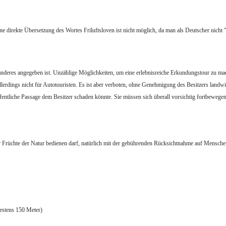
ine direkte Übersetzung des Wortes Friluftsloven ist nicht möglich, da man als Deutscher nich
 anderes angegeben ist. Unzählige Möglichkeiten, um eine erlebnisreiche Erkundungstour zu ma
llerdings nicht für Autotouristen. Es ist aber verboten, ohne Genehmigung des Besitzers landwir
entliche Passage dem Besitzer schaden könnte. Sie müssen sich überall vorsichtig fortbeweg
er Früchte der Natur bedienen darf, natürlich mit der gebührenden Rücksichtnahme auf Mensche
stens 150 Meter)