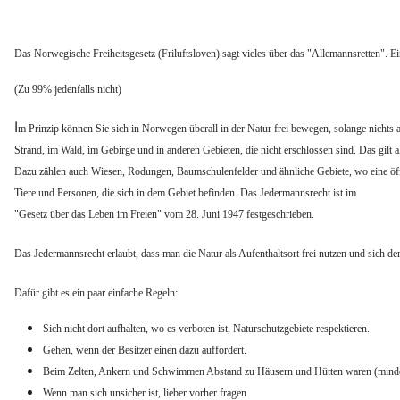
Das Norwegische Freiheitsgesetz (Friluftsloven) sagt vieles über das "Allemannsretten". E
(Zu 99% jedenfalls nicht)
I
m Prinzip können Sie sich in Norwegen überall in der Natur frei bewegen, solange nichts
Strand, im Wald, im Gebirge und in anderen Gebieten, die nicht erschlossen sind. Das gilt a
Dazu zählen auch Wiesen, Rodungen, Baumschulenfelder und ähnliche Gebiete, wo eine öff
Tiere und Personen, die sich in dem Gebiet befinden. Das Jedermannsrecht ist im
"Gesetz über das Leben im Freien" vom 28. Juni 1947 festgeschrieben.
Das Jedermannsrecht erlaubt, dass man die Natur als Aufenthaltsort frei nutzen und sich d
Dafür gibt es ein paar einfache Regeln:
Sich nicht dort aufhalten, wo es verboten ist, Naturschutzgebiete respektieren.
Gehen, wenn der Besitzer einen dazu auffordert.
Beim Zelten, Ankern und Schwimmen Abstand zu Häusern und Hütten waren (minde
Wenn man sich unsicher ist, lieber vorher fragen