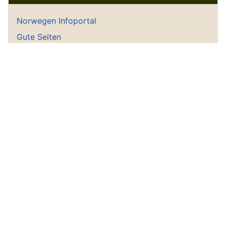
Norwegen Infoportal
Gute Seiten
Gästebuch
Gästebucheintrag
Empfohlene Norwegenseiten
Hoddel Privat
Wetter aktuell
Startseite
Geschichte
Historisches Norwegen
Trolle und Unterirdische