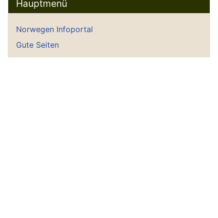
Hauptmenü
Norwegen Infoportal
Gute Seiten
Gästebuch
Gästebucheintrag
Empfohlene Norwegenseiten
Hoddel Privat
Wetter aktuell
Startseite
Geschichte
Historisches Norwegen
Trolle und Unterirdische