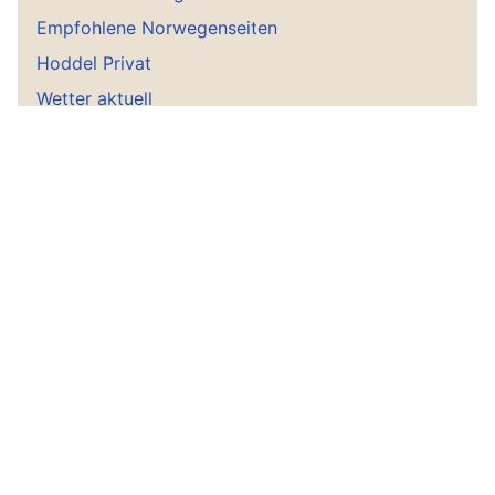
Empfohlene Norwegenseiten
Hoddel Privat
Wetter aktuell
Startseite
Geschichte
Historisches Norwegen
Trolle und Unterirdische
Nordische Mythologie
Götter & Begriffe
Rezepte