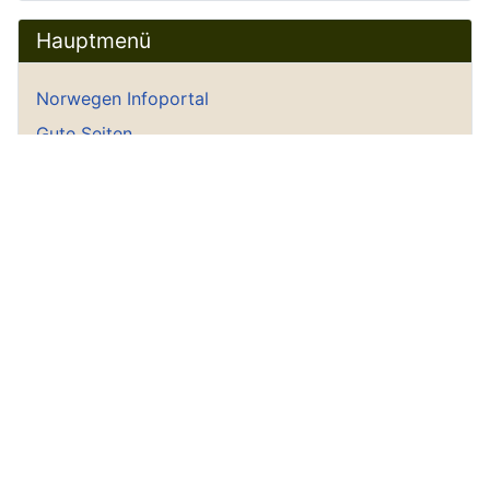
Hauptmenü
Norwegen Infoportal
Gute Seiten
Gästebuch
Gästebucheintrag
Empfohlene Norwegenseiten
Hoddel Privat
Wetter aktuell
Startseite
Geschichte
Historisches Norwegen