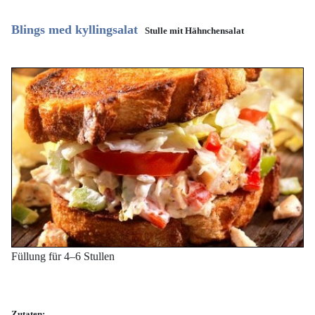
Blings med kyllingsalat
Stulle mit Hähnchensalat
Füllung für 4–6 Stullen
Zutaten: