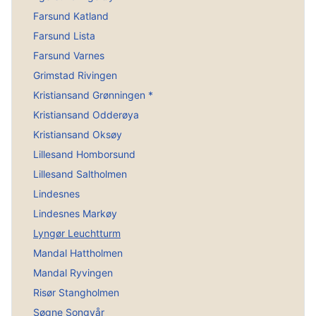
Farsund Katland
Farsund Lista
Farsund Varnes
Grimstad Rivingen
Kristiansand Grønningen *
Kristiansand Odderøya
Kristiansand Oksøy
Lillesand Homborsund
Lillesand Saltholmen
Lindesnes
Lindesnes Markøy
Lyngør Leuchtturm
Mandal Hattholmen
Mandal Ryvingen
Risør Stangholmen
Søgne Songvår