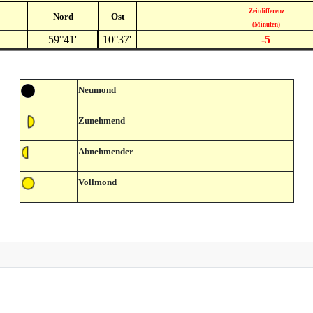
Zeitdifferenz
Nord
Ost
(Minuten)
59°41'
10°37'
-5
Neumond
Zunehmend
Abnehmender
Vollmond