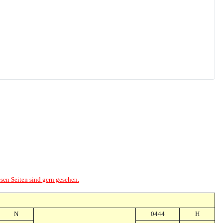
esen Seiten sind gern gesehen.
N
0444
H