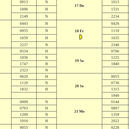
0913
N
1013
17 Do
1606
H
1531
2149
N
2234
0443
H
0426
0955
N
1119
18 Fr
1659
H
1635
2237
N
2346
0534
H
0706
1036
N
1225
19 Sa
1747
H
1840
2323
N
0620
H
0055
1120
N
0736
20 So
1832
H
1315
1940
0009
N
0144
0703
H
0807
21 Mo
1209
N
1359
1916
H
2022
0055
N
0228