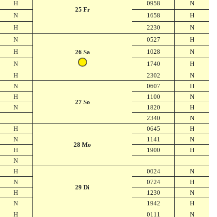
H
0958
N
25 Fr
N
1658
H
H
2230
N
N
0527
H
H
1028
N
26 Sa
N
1740
H
H
2302
N
N
0607
H
H
1100
N
27 So
N
1820
H
2340
N
H
0645
H
N
1141
N
28 Mo
H
1900
H
N
H
0024
N
N
0724
H
29 Di
H
1230
N
N
1942
H
H
0111
N