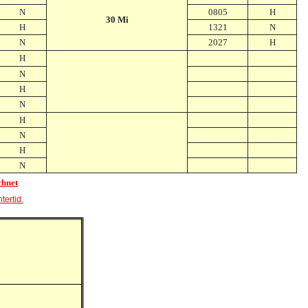
N
0805
H
30 Mi
H
1321
N
N
2027
H
H
N
H
N
H
N
H
N
chnet
tertid.