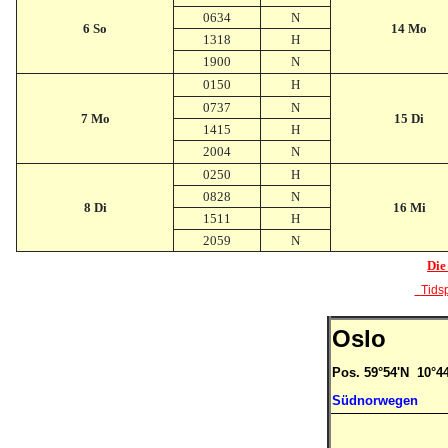
0634
N
6 So
14 Mo
1318
H
1900
N
0150
H
0737
N
7 Mo
15 Di
1415
H
2004
N
0250
H
0828
N
8 Di
16 Mi
1511
H
2059
N
Die
Tidsp
Oslo
Pos. 59°54'N 10°4
Südnorwegen