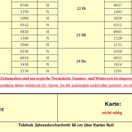
0746
H
0837
22 Di
1259
N
1443
2000
H
2059
0142
N
0312
0830
H
0905
23 Mi
1348
N
1528
2046
H
2132
0230
N
0358
0918
H
0931
24 Do
1438
N
1614
2136
H
2201
 Zeitangaben sind norwegische Normalzeit. Sommer- und Winterzeit ist eingere
unktene følger gjeldende tid i Norge. De blir automatisk justert etter sommer- og vin
Karte:
4'E
nicht nötig
Tidehub Jahresdurchschnitt: 66 cm über Karten Null