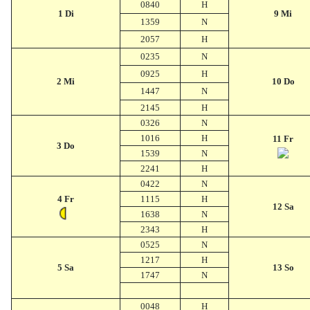
0840
H
1 Di
9 Mi
1359
N
2057
H
0235
N
0925
H
2 Mi
10 Do
1447
N
2145
H
0326
N
1016
H
11 Fr
3 Do
1539
N
2241
H
0422
N
4 Fr
1115
H
12 Sa
1638
N
2343
H
0525
N
1217
H
5 Sa
13 So
1747
N
0048
H