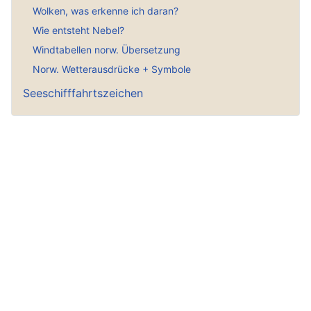
Wolken, was erkenne ich daran?
Wie entsteht Nebel?
Windtabellen norw. Übersetzung
Norw. Wetterausdrücke + Symbole
Seeschifffahrtszeichen
Hauptmenü
Norwegen Infoportal
Gute Seiten
Gästebuch
Gästebucheintrag
Empfohlene Norwegenseiten
Hoddel Privat
Wetter aktuell