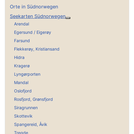
Orte in Südnorwegen
Seekarten Südnorwegen
Weitere Informationen: See
Arendal
Egersund / Eigerøy
Farsund
Flekkerøy, Kristiansand
Hidra
Kragerø
Lyngørporten
Mandal
Oslofjord
Rosfjord, Grønsfjord
Siragrunnen
Skottevik
Spangereid, Åvik
Tregde