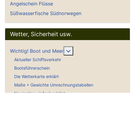
Angelschein Flüsse
Süßwasserfische Südnorwegen
Wetter, Sicherheit usw.
Weitere Informationen: Wich
Wichtig! Boot und Meer
Aktueller Schiffsverkehr
Bootsführerschein
Die Wetterkarte erklärt
Maße + Gewichte Umrechnungstabellen
Navigation einfach erklärt
SAR Notrufnummer
Schallsignale Seeschifffahrt
Seekarten für den PC
Seekarten im Internet