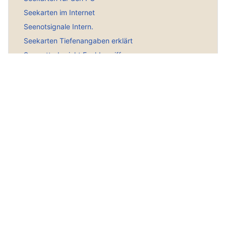
Seekarten im Internet
Seenotsignale Intern.
Seekarten Tiefenangaben erklärt
Seewetterbericht Fachbegriffe
Symbole norw. Seekarten
Wellen, Arten, Erklärungen
Wie entsteht ein Tief
Wolken, was erkenne ich daran?
Wie entsteht Nebel?
Windtabellen norw. Übersetzung
Norw. Wetterausdrücke + Symbole
Seeschifffahrtszeichen
Hauptmenü