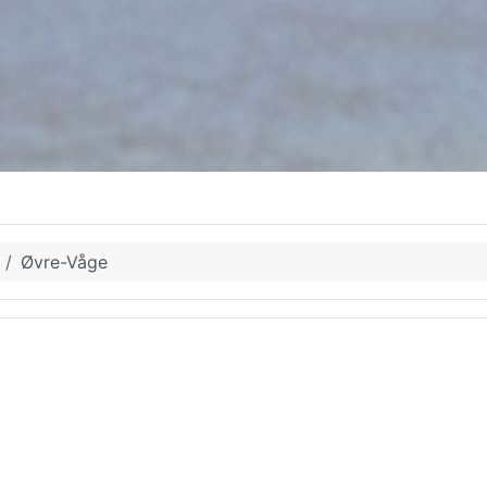
Øvre-Våge