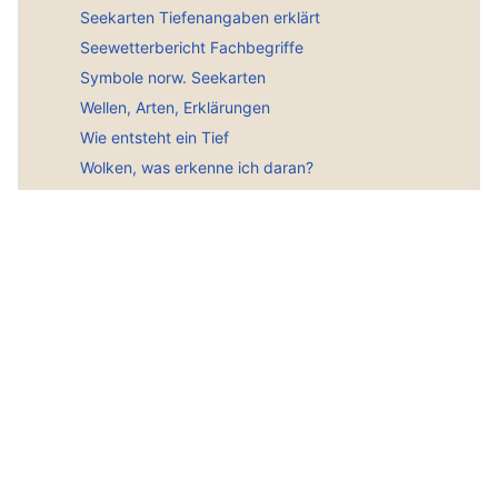
Seekarten Tiefenangaben erklärt
Seewetterbericht Fachbegriffe
Symbole norw. Seekarten
Wellen, Arten, Erklärungen
Wie entsteht ein Tief
Wolken, was erkenne ich daran?
Wie entsteht Nebel?
Windtabellen norw. Übersetzung
Norw. Wetterausdrücke + Symbole
Seeschifffahrtszeichen
Hauptmenü
Norwegen Infoportal
Gute Seiten
Gästebuch