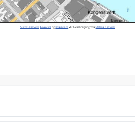
Statens kartverk
,
Geovekst
og
kommuner
Mit Genehmigung von
Statens Kartverk