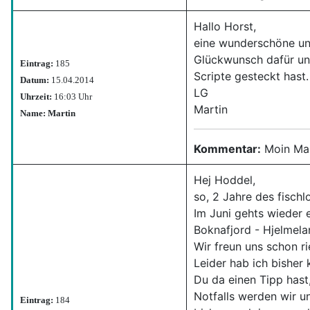
Hallo Horst,
eine wunderschöne un
Glückwunsch dafür und
Eintrag:
185
Scripte gesteckt hast
Datum:
15.04.2014
LG
Uhrzeit:
16:03 Uhr
Martin
Name: Martin
Kommentar:
Moin Mart
Hej Hoddel,
so, 2 Jahre des fischl
Im Juni gehts wieder
Boknafjord - Hjelmela
Wir freun uns schon ri
Leider hab ich bisher
Du da einen Tipp hast,
Notfalls werden wir u
Eintrag:
184