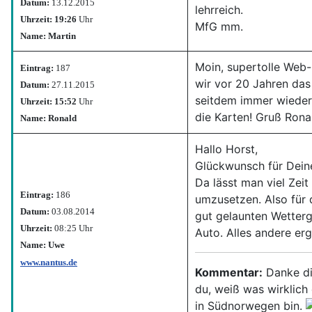
Datum:
13.12.2015
lehrreich.
Uhrzeit: 19:26
Uhr
MfG mm.
Name: Martin
Moin, supertolle Web-
Eintrag:
187
wir vor 20 Jahren da
Datum:
27.11.2015
seitdem immer wieder
Uhrzeit: 15:52
Uhr
die Karten! Gruß Rona
Name: Ronald
Hallo Horst,
Glückwunsch für Deinen
Da lässt man viel Zei
Eintrag:
186
umzusetzen. Also für
Datum:
03.08.2014
gut gelaunten Wettergo
Uhrzeit:
08:25 Uhr
Auto. Alles andere erg
Name: Uwe
www.nantus.de
Kommentar:
Danke dir
du, weiß was wirklich 
in Südnorwegen bin.