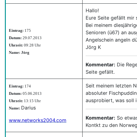
Hallo!
Eure Seite gefällt mir 
Bei meinem diesjährig
Eintrag:
175
Senioren (ü67) an aus
Datum:
29.07.2013
Angelschein angeln dü
Uhrzeit:
09:28 Uhr
Jörg K
Name: Jörg
Kommentar:
Die Rege
Seite gefällt.
Seit meinem letzten N
Eintrag:
174
absoluter Fischpuddi
Datum:
05.06.2013
ausprobiert, was soll
Uhrzeit:
13:15 Uhr
Darius
Name:
Kommentar:
So etwas
www.networks2004.com
Kontkt zu den Norwege