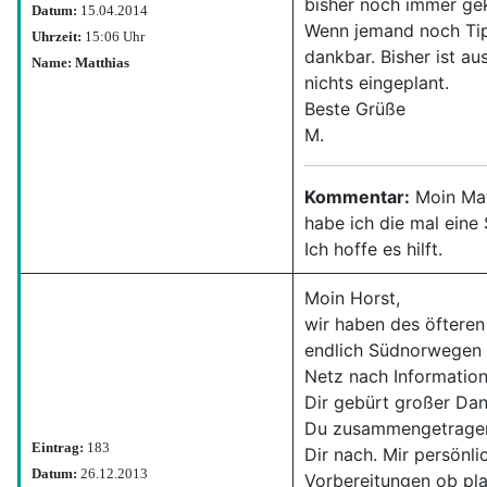
bisher noch immer gek
Datum:
15.04.2014
Wenn jemand noch Tip
Uhrzeit:
15:06 Uhr
dankbar. Bisher ist a
Name: Matthias
nichts eingeplant.
Beste Grüße
M.
Kommentar:
Moin Matt
habe ich die mal eine 
Ich hoffe es hilft.
Moin Horst,
wir haben des öfteren
endlich Südnorwegen 
Netz nach Informatione
Dir gebürt großer Dan
Du zusammengetragen h
Eintrag:
183
Dir nach. Mir persönl
Datum:
26.12.2013
Vorbereitungen ob pla