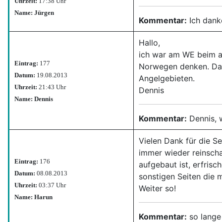
Uhrzeit:
17:38 Uhr
Name: Jürgen
Kommentar:
Ich dank
Hallo,
ich war am WE beim a
Eintrag:
177
Norwegen denken. Dak
Datum:
19.08.2013
Angelgebieten.
Uhrzeit:
21:43 Uhr
Dennis
Name: Dennis
Kommentar:
Dennis, w
Vielen Dank für die S
immer wieder reinscha
Eintrag:
176
aufgebaut ist, erfrisc
Datum:
08.08.2013
sonstigen Seiten die 
Uhrzeit:
03:37 Uhr
Weiter so!
Name: Harun
Kommentar:
so lange