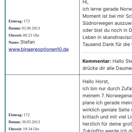
Hi,
ich lerne gerade Norw
Moment ist bei mir Sc
Eintrag:
173
Südnorwegen auszuwan
Datum:
02.06.2013
oder bist du noch in D
Uhrzeit:
00:21 Uhr
Leben in skandinavisc
Stefan
Name:
Tausend Dank für die t
www.binaereoptionen10.de
Kommentar:
Hallo Ste
drücke dir alle Daume
Hallo Horst,
ich bin nur durch Zuf
meinem 7. Norwegenan
plane ich gerade mei
wirklich geniale Seite 
Eintrag:
172
kritisch und mit viel 
Datum:
30.05.2013
herzlich für deine gro
Uhrzeit:
19:34 Uhr
Zukünftig werde ich d