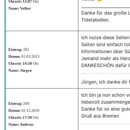
Uhrzeit: 12:07
Uhr
________________________
Name: Volker
Danke für das große L
Tidetabellen.
Ich nutze diese Seite
Seiten sind einfach to
Eintrag:
201
Informationen über S
Datum:
03.03.2023
Jemand mehr als Herzb
Uhrzeit: 14:38
Uhr
DANKESCHÖN dafür lie
Name: Jürgen
Jürgen, ich danke dir
Ich bin ja nun schon v
liebevoll zusammengest
Eintrag:
200
Danke für so eine gute
Datum:
02.12.2020
Gruß aus Bremen
Uhrzeit: 17:58
Uhr
Name: Andreas