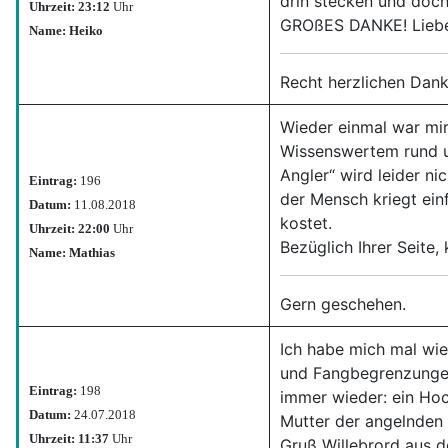
drin stecken und doch
Uhrzeit: 23:12
Uhr
GROßES DANKE! Liebe
Name: Heiko
Recht herzlichen Dank
Wieder einmal war mir 
Wissenswertem rund um
Angler“ wird leider ni
Eintrag:
196
der Mensch kriegt ein
Datum:
11.08.2018
kostet.
Uhrzeit: 22:00
Uhr
Bezüglich Ihrer Seite, 
Name: Mathias
Gern geschehen.
Ich habe mich mal wie
und Fangbegrenzunge
Eintrag:
198
immer wieder: ein Hoch
Datum:
24.07.2018
Mutter der angelnden 
Uhrzeit: 11:37
Uhr
Gruß Willebrord aus 