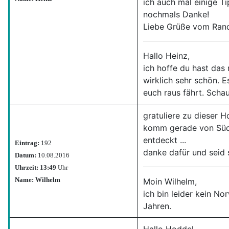
ich auch mal einige T
nochmals Danke!
Liebe Grüße vom Rand
Hallo Heinz,
ich hoffe du hast das 
wirklich sehr schön. E
euch raus fährt. Scha
gratuliere zu dieser 
komm gerade von Südn
entdeckt ...
Eintrag:
192
danke dafür und seid s
Datum:
10.08.2016
Uhrzeit: 13:49
Uhr
Name: Wilhelm
Moin Wilhelm,
ich bin leider kein No
Jahren.
Hallo Hoddel,