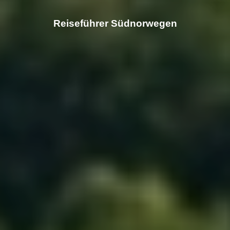
Reiseführer Südnorwegen