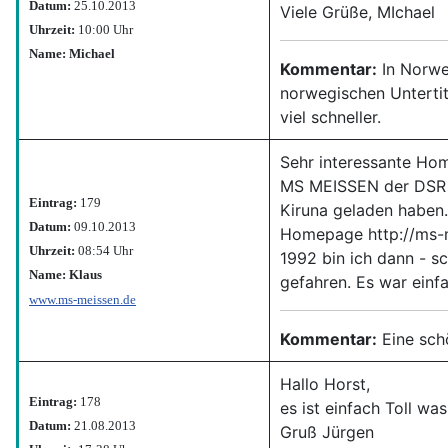
Datum:
25.10.2013
Viele Grüße, MIchael
Uhrzeit:
10:00 Uhr
Name: Michael
Kommentar:
In Norwe
norwegischen Untertit
viel schneller.
Sehr interessante Ho
MS MEISSEN der DSR R
Eintrag:
179
Kiruna geladen haben. 
Datum:
09.10.2013
Homepage http://ms-
Uhrzeit:
08:54 Uhr
1992 bin ich dann - s
Name: Klaus
gefahren. Es war einf
www.ms-meissen.de
Kommentar:
Eine schö
Hallo Horst,
Eintrag:
178
es ist einfach Toll wa
Datum:
21.08.2013
Gruß Jürgen