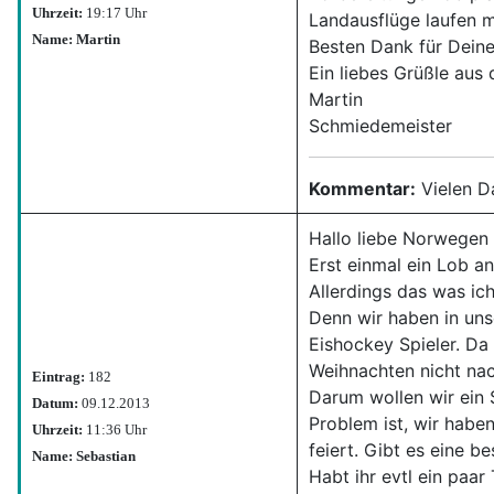
Uhrzeit:
19:17 Uhr
Landausflüge laufen mi
Name: Martin
Besten Dank für Deine
Ein liebes Grüßle aus
Martin
Schmiedemeister
Kommentar:
Vielen Da
Hallo liebe Norwegen 
Erst einmal ein Lob an 
Allerdings das was ic
Denn wir haben in un
Eishockey Spieler. Da
Weihnachten nicht na
Eintrag:
182
Darum wollen wir ein
Datum:
09.12.2013
Problem ist, wir hab
Uhrzeit:
11:36 Uhr
feiert. Gibt es eine 
Name: Sebastian
Habt ihr evtl ein paar 