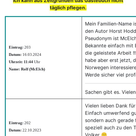
Ich kann aus Zeitgründen das Gästebuch nicht
täglich pflegen.
Mein Familien-Name is
den Autor Horst Hoddel
Pseudonym ist McElch
Bekannte einfach mit 
Eintrag:
203
die geleistete Arbeit 
Datum:
16.03.2024
habe aber erst jetzt,
Uhrzeit: 11:44
Uhr
Norwegen interessiere
Name: Rolf (McElch)
Werde sicher viel pro
Sachen gibt es. Vielen
Vielen lieben Dank für
Einfach umwerfend gut
sondern auch gerade f
Eintrag:
202
speziell auch zu den 
Datum:
22.10.2023
Volker 🙂