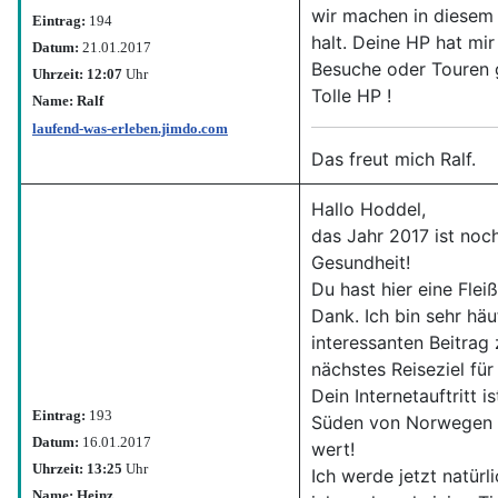
wir machen in diesem 
Eintrag:
194
halt. Deine HP hat mi
Datum:
21.01.2017
Besuche oder Touren g
Uhrzeit: 12:07
Uhr
Tolle HP !
Name: Ralf
laufend-was-erleben.jimdo.com
Das freut mich Ralf.
Hallo Hoddel,
das Jahr 2017 ist noch
Gesundheit!
Du hast hier eine Flei
Dank. Ich bin sehr hä
interessanten Beitrag
nächstes Reiseziel für
Dein Internetauftritt 
Eintrag:
193
Süden von Norwegen u
Datum:
16.01.2017
wert!
Uhrzeit: 13:25
Uhr
Ich werde jetzt natürl
Name: Heinz