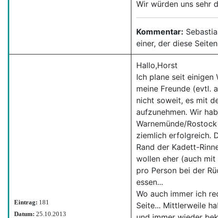
Wir würden uns sehr d
Kommentar:
Sebastian
einer, der diese Seite
Hallo,Horst
Ich plane seit einige
meine Freunde (evtl. 
nicht soweit, es mit 
aufzunehmen. Wir hab
Warnemünde/Rostock o
ziemlich erfolgreich. 
Rand der Kadett-Rinne
wollen eher (auch mit
pro Person bei der Rü
essen...
Wo auch immer ich rec
Eintrag:
181
Seite... Mittlerweile h
Datum:
25.10.2013
und immer wieder bek