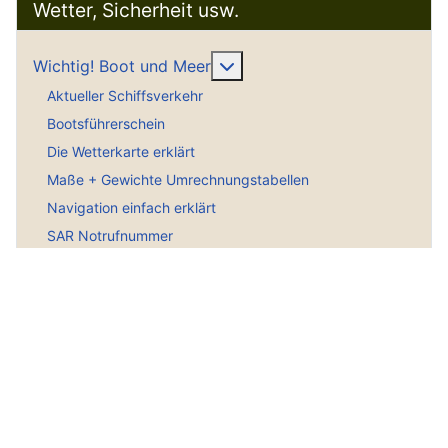
Wetter, Sicherheit usw.
Weitere Informationen: Wich
Wichtig! Boot und Meer
Aktueller Schiffsverkehr
Bootsführerschein
Die Wetterkarte erklärt
Maße + Gewichte Umrechnungstabellen
Navigation einfach erklärt
SAR Notrufnummer
Schallsignale Seeschifffahrt
Seekarten für den PC
Seekarten im Internet
Seenotsignale Intern.
Seekarten Tiefenangaben erklärt
Seewetterbericht Fachbegriffe
Symbole norw. Seekarten