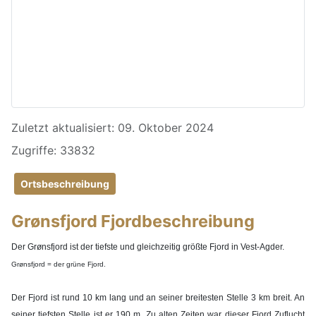
Details
Zuletzt aktualisiert: 09. Oktober 2024
Zugriffe: 33832
Ortsbeschreibung
Grønsfjord Fjordbeschreibung
Der Grønsfjord ist der tiefste und gleichzeitig größte Fjord in
Vest-Agder
.
Grønsfjord =
der grüne Fjord.
Der Fjord ist rund 10 km lang und an seiner breitesten Stelle 3 km breit. An
seiner tiefsten Stelle ist er 190 m. Zu alten Zeiten war dieser Fjord Zuflucht