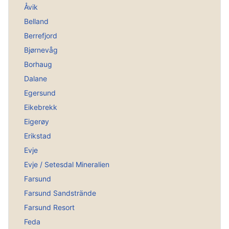
Åvik
Belland
Berrefjord
Bjørnevåg
Borhaug
Dalane
Egersund
Eikebrekk
Eigerøy
Erikstad
Evje
Evje / Setesdal Mineralien
Farsund
Farsund Sandstrände
Farsund Resort
Feda