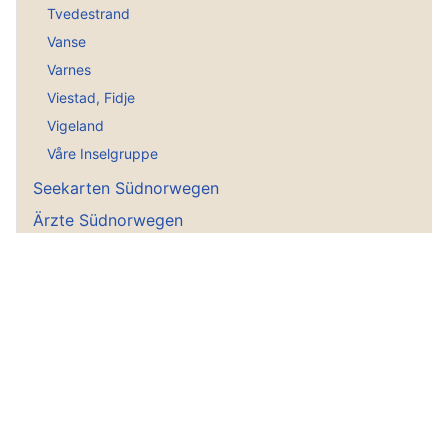
Tvedestrand
Vanse
Varnes
Viestad, Fidje
Vigeland
Våre Inselgruppe
Seekarten Südnorwegen
Ärzte Südnorwegen
Tierärzte Südnorwegen
Gästehäfen Südnorwegen
Norwegen Informationen
Tourenvorschläge
Norwegen ABC
Norwegensuche
Meine Reiseberichte