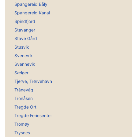
Spangereid Båly
Spangereid Kanal
Spindfjord
Stavanger
Stave Gård
Stusvik
Svenevik
Svennevik
Sæløer
Tjørve, Trørvehavn
Trånevåg
Tronåsen
Tregde Ort
Tregde Feriesenter
Tromøy
Trysnes