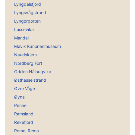
Lyngdalsfjord
Lyngsvågstrand
Lyngørporten
Lussevika
Mandal
Møvik Kanonenmuseum
Naudskjern
Nordberg Fort
Odden Nålaugvika
Østhasselstrand
Øvre Våge
Øyna
Penne
Ramsland
Rekefjord
Reme, Rema