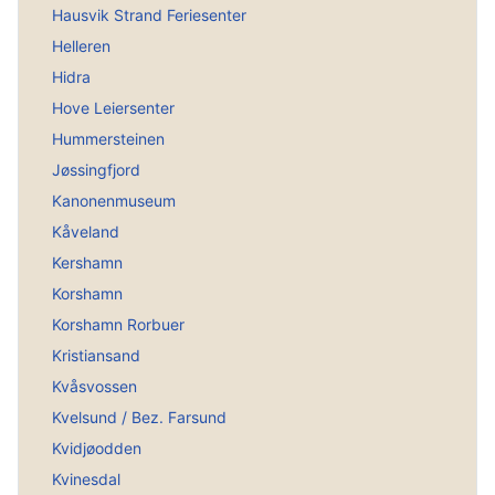
Hausvik Strand Feriesenter
Helleren
Hidra
Hove Leiersenter
Hummersteinen
Jøssingfjord
Kanonenmuseum
Kåveland
Kershamn
Korshamn
Korshamn Rorbuer
Kristiansand
Kvåsvossen
Kvelsund / Bez. Farsund
Kvidjøodden
Kvinesdal