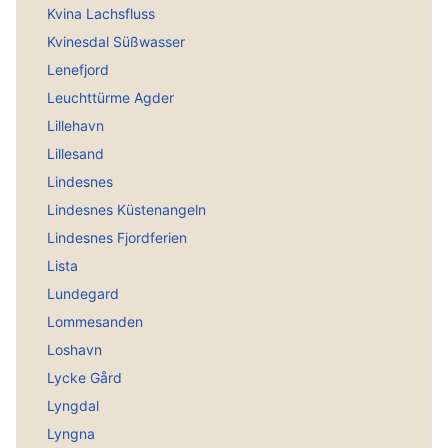
Kvina Lachsfluss
Kvinesdal Süßwasser
Lenefjord
Leuchttürme Agder
Lillehavn
Lillesand
Lindesnes
Lindesnes Küstenangeln
Lindesnes Fjordferien
Lista
Lundegard
Lommesanden
Loshavn
Lycke Gård
Lyngdal
Lyngna