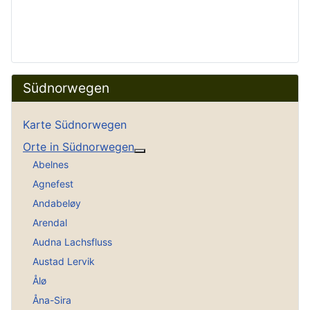
Südnorwegen
Karte Südnorwegen
Orte in Südnorwegen
Weitere Informationen: Orte in
Abelnes
Agnefest
Andabeløy
Arendal
Audna Lachsfluss
Austad Lervik
Ålø
Åna-Sira