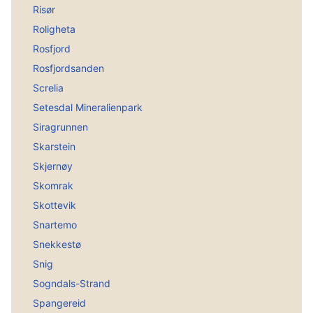
Risør
Roligheta
Rosfjord
Rosfjordsanden
Screlia
Setesdal Mineralienpark
Siragrunnen
Skarstein
Skjernøy
Skomrak
Skottevik
Snartemo
Snekkestø
Snig
Sogndals-Strand
Spangereid