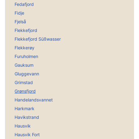
Fedafjord
Fidje
Fjelså
Flekkefjord
Flekkefjord Süßwasser
Flekkerøy
Furuholmen
Gauksum
Gluggevann
Grimstad
Grønsfjord
Handelandsvannet
Harkmark
Havikstrand
Hausvik
Hausvik Fort