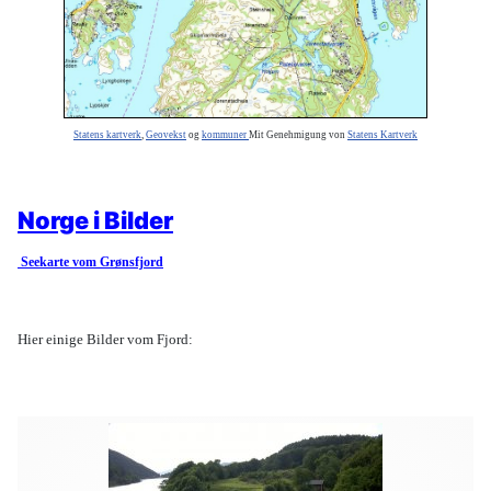
Statens kartverk
,
Geovekst
og
kommuner
Mit Genehmigung von
Statens Kartverk
Norge i Bilder
Seekarte vom Grønsfjord
Hier einige Bilder vom Fjord: